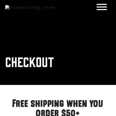
Skip to
content
CHECKOUT
Free shipping when you
order $50+